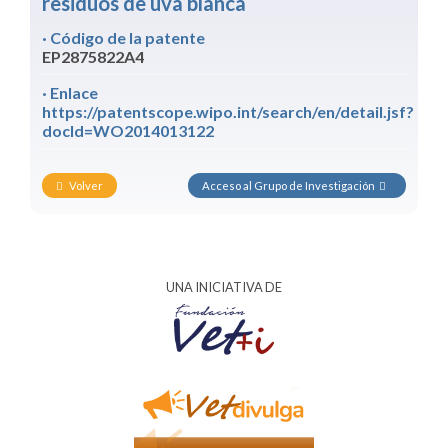
residuos de uva blanca
· Código de la patente
EP2875822A4
· Enlace
https://patentscope.wipo.int/search/en/detail.jsf?
docId=WO2014013122
Volver
Acceso al Grupo de Investigación
UNA INICIATIVA DE