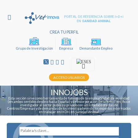
PORTAL DE REFERENCIA SOBRE I+D+i
EN
SANIDAD ANIMAL
CREA TU PERFIL
Grupo de Investigación
Empresa
Demandante Empleo
ES
ACCESO USUARIOS
INNOJOBS
Esta sección sirve como herramienta de fomento de la empleabilidad, de movilidad
(en ambos sentidos desde o hacia España) y de incorporación de talento científico e
investigador al sector público y privado con un listadode ofertas de
Centros/Empresas y de demandas de los investigadores de los expertos interesados
en trabajar en I+D+i en Sanidad Animal