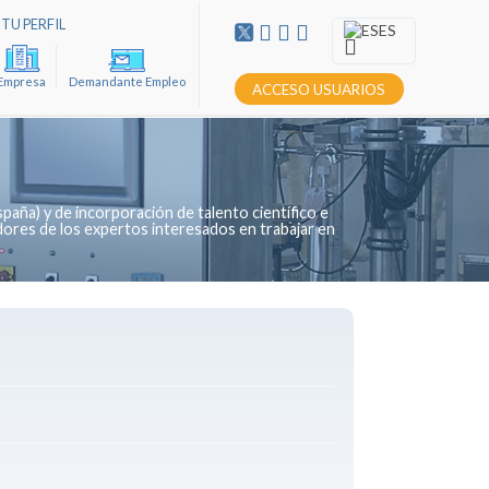
TU PERFIL
ES
Empresa
Demandante Empleo
ACCESO USUARIOS
paña) y de incorporación de talento científico e
dores de los expertos interesados en trabajar en