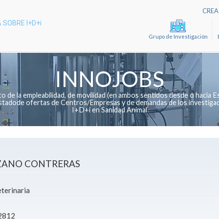
CREA 
 SOBRE I+D+i
Grupo de Investigación
INNOJOBS
de la empleabilidad, de movilidad (en ambos sentidos desde o hacia Es
 listadode ofertas de Centros/Empresas y de demandas de los investiga
I+D+i en Sanidad Animal
ZANO CONTRERAS
terinaria
2812