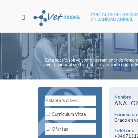
PORTAL DE REFERENCIA
EN
SANIDAD ANIMAL
Esta sección sirve como herramienta de fomento 
investigador al sector público y privado con un
Nombre
ANA LO
Curriculum Vitae
Formación
Grado en ve
Ofertas
Teléfono
+3467131