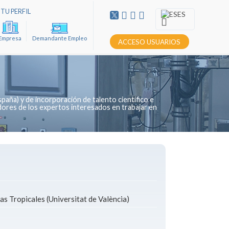
TU PERFIL
ES
Empresa
Demandante Empleo
ACCESO USUARIOS
paña) y de incorporación de talento científico e
dores de los expertos interesados en trabajar en
s Tropicales (Universitat de València)