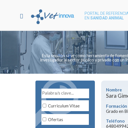
PORTAL DE REFERENCIA
EN
SANIDAD ANIMAL
Esta sección sirve como herramienta de fomento 
investigador al sector público y privado con un
Nombre
Sara Gim
Curriculum Vitae
Formación
Grado en Bi
Ofertas
Teléfono
64804994