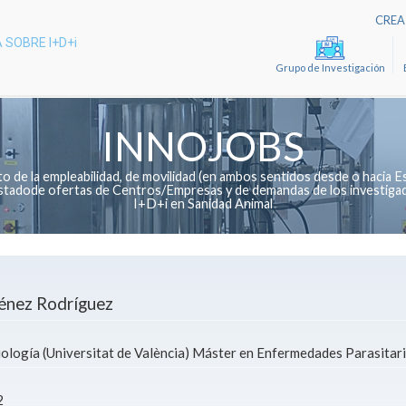
CREA 
 SOBRE I+D+i
Grupo de Investigación
INNOJOBS
de la empleabilidad, de movilidad (en ambos sentidos desde o hacia Es
 listadode ofertas de Centros/Empresas y de demandas de los investiga
I+D+i en Sanidad Animal
énez Rodríguez
ología (Universitat de València) Máster en Enfermedades Parasitaria
2