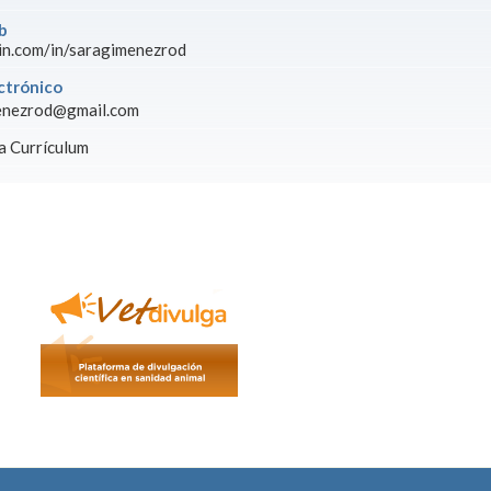
b
in.com/in/saragimenezrod
ctrónico
enezrod@gmail.com
 Currículum