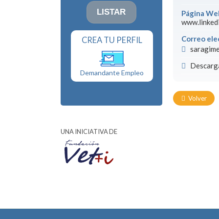
Página We
www.linked
Correo ele
CREA TU PERFIL
saragim
Descarga
Demandante Empleo
Volver
UNA INICIATIVA DE