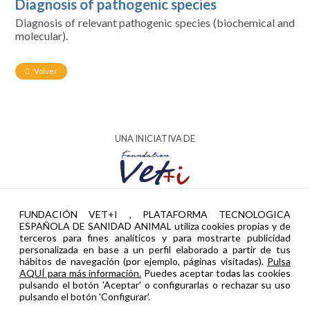
Diagnosis of pathogenic species
Diagnosis of relevant pathogenic species (biochemical and
molecular).
Volver
UNA INICIATIVA DE
AYUDA PTR2024-002951 FINANCIADA POR
FUNDACIÓN VET+I , PLATAFORMA TECNOLOGICA
ESPAÑOLA DE SANIDAD ANIMAL utiliza cookies propias y de
terceros para fines analíticos y para mostrarte publicidad
personalizada en base a un perfil elaborado a partir de tus
hábitos de navegación (por ejemplo, páginas visitadas).
Pulsa
AQUÍ para más información.
Puedes aceptar todas las cookies
pulsando el botón 'Aceptar' o configurarlas o rechazar su uso
pulsando el botón 'Configurar'.