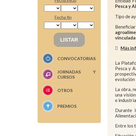
Fecha inicio
Entidad F
Pesca y A
Tipo de a
Fecha fin
Beneficia
agroalime
vinculada
Más in
CONVOCATORIAS
La Plataf
Pesca y A
JORNADAS Y
prospecti
CURSOS
evolución 
La obra, n
OTROS
una visión
e industri
PREMIOS
Durante l
Alimentaci
Entre los 
Situación 