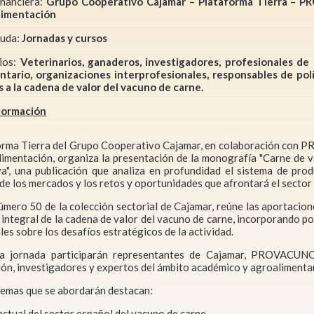
inanciera:
Grupo Cooperativo Cajamar – Plataforma Tierra – P
limentación
yuda:
Jornadas y cursos
rios:
Veterinarios, ganaderos, investigadores, profesionales de
ntario, organizaciones interprofesionales, responsables de polí
s a la cadena de valor del vacuno de carne.
formación
orma Tierra del Grupo Cooperativo Cajamar, en colaboración con P
limentación, organiza la presentación de la monografía "Carne de 
va", una publicación que analiza en profundidad el sistema de pro
de los mercados y los retos y oportunidades que afrontará el sector
úmero 50 de la colección sectorial de Cajamar, reúne las aportacion
 integral de la cadena de valor del vacuno de carne, incorporando p
ales sobre los desafíos estratégicos de la actividad.
a jornada participarán representantes de Cajamar, PROVACUNO,
ón, investigadores y expertos del ámbito académico y agroalimentar
temas que se abordarán destacan:
actual del sector español del vacuno de carne.