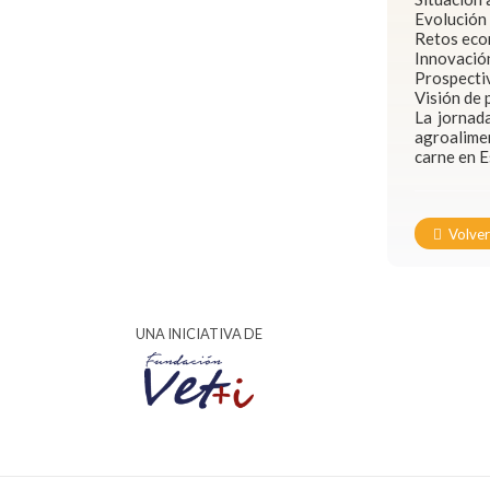
Evolución 
Retos eco
Innovación
Prospectiv
Visión de 
La jornada
agroalimen
carne en 
Volve
UNA INICIATIVA DE