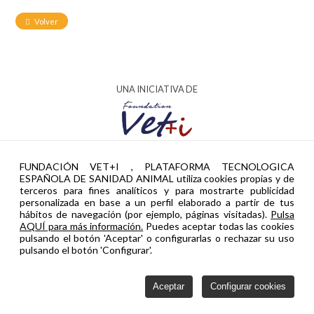
Volver
UNA INICIATIVA DE
AYUDA PTR2024-002951 FINANCIADA POR
FUNDACIÓN VET+I , PLATAFORMA TECNOLOGICA
ESPAÑOLA DE SANIDAD ANIMAL utiliza cookies propias y de
terceros para fines analíticos y para mostrarte publicidad
personalizada en base a un perfil elaborado a partir de tus
hábitos de navegación (por ejemplo, páginas visitadas).
Pulsa
AQUÍ para más información.
Puedes aceptar todas las cookies
pulsando el botón 'Aceptar' o configurarlas o rechazar su uso
pulsando el botón 'Configurar'.
Aceptar
Configurar cookies
Política de privacidad
Cookies
Configurar cookies
Contacto