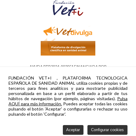
AYUDA PTR2024-002951 FINANCIADA POR
FUNDACIÓN VET+I , PLATAFORMA TECNOLOGICA
ESPAÑOLA DE SANIDAD ANIMAL utiliza cookies propias y de
terceros para fines analíticos y para mostrarte publicidad
personalizada en base a un perfil elaborado a partir de tus
hábitos de navegación (por ejemplo, páginas visitadas).
Pulsa
AQUÍ para más información.
Puedes aceptar todas las cookies
pulsando el botón 'Aceptar' o configurarlas o rechazar su uso
pulsando el botón 'Configurar'.
Política de privacidad
Cookies
Configurar cookies
Contacto
Aceptar
Configurar cookies
Vetinnova © 2026