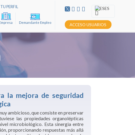
TU PERFIL
ES
Empresa
Demandante Empleo
ACCESO USUARIOS
n
a la mejora de seguridad
gica
 muy ambicioso, que consiste en preservar
uviese las propiedades organolépticas
ivel microbiológico. Esta sinergia entre
ción, proporcionando respuestas más all