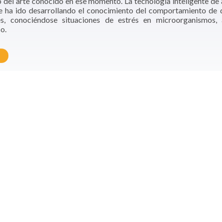
o del arte conocido en ese momento. La tecnología inteligente de 
e ha ido desarrollando el conocimiento del comportamiento de 
nes, conociéndose situaciones de estrés en microorganismos
o.
r