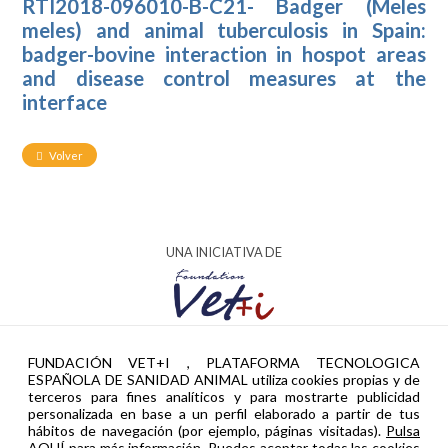
RTI2018-096010-B-C21- Badger (Meles
meles) and animal tuberculosis in Spain:
badger-bovine interaction in hospot areas
and disease control measures at the
interface
Volver
UNA INICIATIVA DE
AYUDA PTR2024-002951 FINANCIADA POR
FUNDACIÓN VET+I , PLATAFORMA TECNOLOGICA
ESPAÑOLA DE SANIDAD ANIMAL utiliza cookies propias y de
terceros para fines analíticos y para mostrarte publicidad
personalizada en base a un perfil elaborado a partir de tus
hábitos de navegación (por ejemplo, páginas visitadas).
Pulsa
AQUÍ para más información.
Puedes aceptar todas las cookies