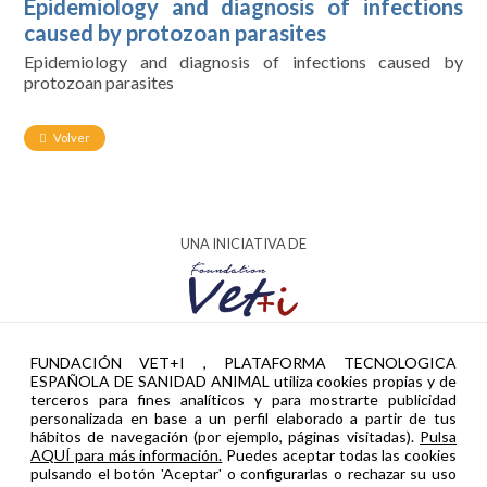
Epidemiology and diagnosis of infections
caused by protozoan parasites
Epidemiology and diagnosis of infections caused by
protozoan parasites
Volver
UNA INICIATIVA DE
AYUDA PTR2024-002951 FINANCIADA POR
FUNDACIÓN VET+I , PLATAFORMA TECNOLOGICA
ESPAÑOLA DE SANIDAD ANIMAL utiliza cookies propias y de
terceros para fines analíticos y para mostrarte publicidad
personalizada en base a un perfil elaborado a partir de tus
hábitos de navegación (por ejemplo, páginas visitadas).
Pulsa
AQUÍ para más información.
Puedes aceptar todas las cookies
pulsando el botón 'Aceptar' o configurarlas o rechazar su uso